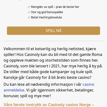
✅ Mengder av spill – prøv de beste her
✅ Stor og god bonuspakke
✅ Betal med kryptovaluta
SPILL NÅ
Velkommen til et keiserlig og herlig nettsted, kjære
spiller! Hos Casinoly kan du bli med til det gamle Roma
og oppleve makten og storhetstiden som finnes her.
Casinoly, som ble lansert i 2021, har mye herlig å by på.
De stiller med både gode kampanjer og kule spill.
Kanskje går Casinoly for å bli årets beste casino?
Du kan lese all nødvendig informasjon i vår
casino
anmeldelse
. Vi går igjennom sikkerhet, betalinger,
bonuser, spill og mye mer!
Våre første inntrykk av Casinoly casino Norge –