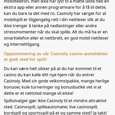
mobiltelefon, men ikke har lyst til å måtte laste ned en
ekstra app eller annen programvare for å få til dette,
kan du bare ta det med ro. Casinoly har sørget for at
mobilspill er tilgjengelig rett i din nettleser slik at du
ikke trenger å tenke på nedlastinger eller andre
stressmomenter når du skal spille. Alt du må ha er en
smarttelefon eller et nettbrett, en god mobil nettleser
og internettilgang.
Oppsummering av vår Casinoly casino anmeldelse:
et godt sted for spill!
Du kan være helt sikker på at du har kommet til et
casino du kan kalle ditt nye hjem når du entrer
Casinoly. Med sin gode velkomstpakke, mange herlige
bonuser, kule turneringer og bonusbutikk vet vi at
dette er et nettsted mange vil elske!
Spillutvalget gjør ikke Casinoly til et mindre attraktivt
sted. Casinospill, spilleautomater, live casinospill,
bordspill og sportsspill på et og samme sted? Ja takk!